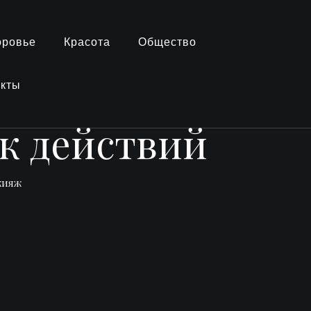
оровье
Красота
Общество
акты
ок действий
кияж