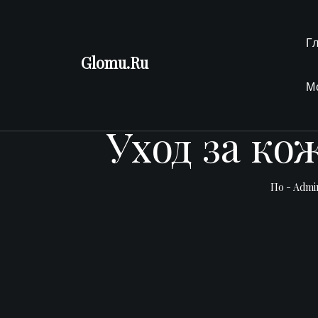
Перейти
к
Г
содержимому
Glomu.Ru
М
Уход за ко
По -
Admi