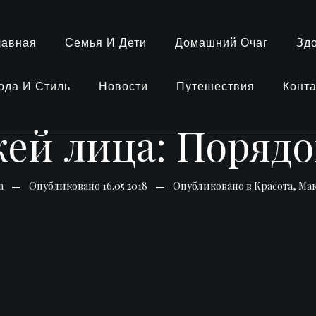
лавная
Семья И Дети
Домашний Очаг
Зд
ода И Стиль
Новости
Путешествия
Конт
жей лица: Поряд
n
Опубликовано
16.05.2018
Опубликовано в
Красота
,
Ма