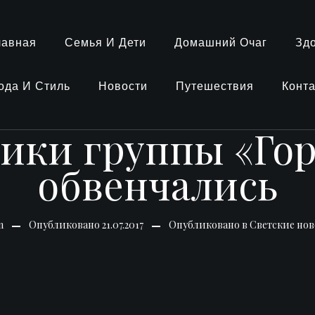
лавная
Семья И Дети
Домашний Очаг
Зд
ода И Стиль
Новости
Путешествия
Конт
ики группы «Гор
обвенчались
n
Опубликовано
21.07.2017
Опубликовано в
Светские нов