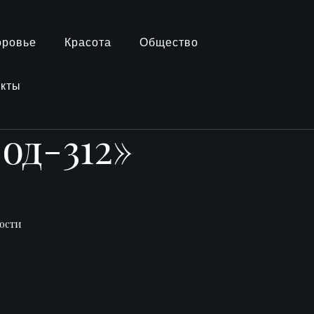
оровье
Красота
Общество
акты
од-312»
ости