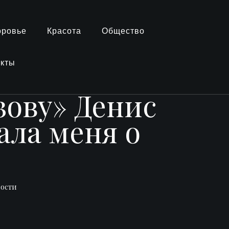
оровье
Красота
Общество
акты
зову» Денис
ала меня о
вости