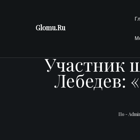
Перейти
к
Г
содержимому
Glomu.Ru
М
Участник ш
Лебедев: 
По -
Admi