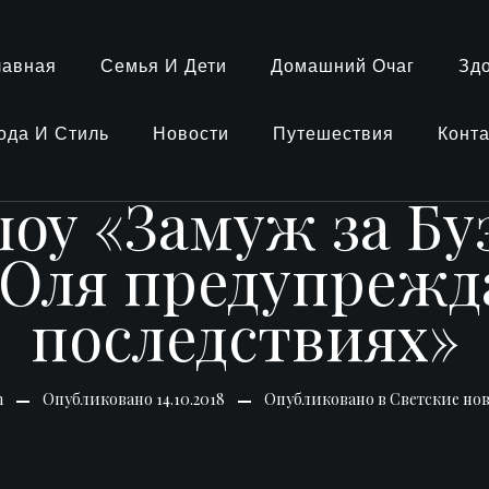
лавная
Семья И Дети
Домашний Очаг
Зд
ода И Стиль
Новости
Путешествия
Конт
оу «Замуж за Бу
«Оля предупрежд
последствиях»
n
Опубликовано
14.10.2018
Опубликовано в
Светские но