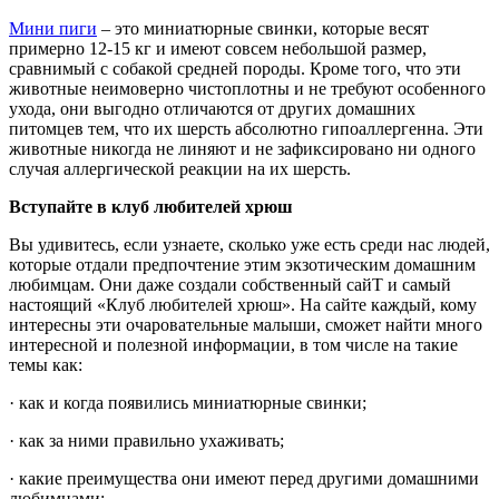
Мини пиги
– это миниатюрные свинки, которые весят
примерно 12-15 кг и имеют совсем небольшой размер,
сравнимый с собакой средней породы. Кроме того, что эти
животные неимоверно чистоплотны и не требуют особенного
ухода, они выгодно отличаются от других домашних
питомцев тем, что их шерсть абсолютно гипоаллергенна. Эти
животные никогда не линяют и не зафиксировано ни одного
случая аллергической реакции на их шерсть.
Вступайте в клуб любителей хрюш
Вы удивитесь, если узнаете, сколько уже есть среди нас людей,
которые отдали предпочтение этим экзотическим домашним
любимцам. Они даже создали собственный сайТ и самый
настоящий «Клуб любителей хрюш». На сайте каждый, кому
интересны эти очаровательные малыши, сможет найти много
интересной и полезной информации, в том числе на такие
темы как:
· как и когда появились миниатюрные свинки;
· как за ними правильно ухаживать;
· какие преимущества они имеют перед другими домашними
любимцами;