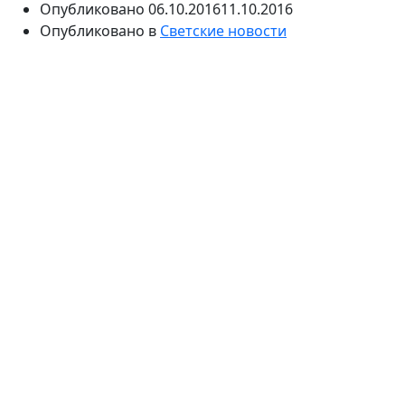
Опубликовано
06.10.2016
11.10.2016
Опубликовано в
Светские новости
Бритни Спирс призналась, что «запала» на Брэда
Питта. Стоит отметить, что актер еще не развелся со
своей женой Анджелиной Джоли, он и не хочет этого
делать, но данный факт поклонниц нисколько не
смущает.
Еще не расторгнут голливудский брак, как
поклонницы уже встают в «очередь» на его сердце.
Так, например, Дженнифер Гарнер сказала, что у нее
роман с актером, также призналась и Бритни Спирс,
сказав, что хочет быть его избранницей.