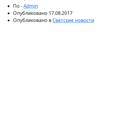
По -
Admin
Опубликовано
17.08.2017
Опубликовано в
Светские новости
Артист рассказал, чем ему пришлось пожертвовать.
По словам Лазарева, теперь он торопится домой к
малышу. Певец отметил, что для него настоящее
счастье наблюдать, как развивается Никита.
Прошлой зимой широкой общественности стало
известно о том, что у Сергея Лазарева растет сын.
Артист тщательно оберегал ребенка от прессы, а
также не рассказывал знакомым о малыше.
Рождение Никиты сильно повлияло на жизнь певца.
По словам Сергея, теперь он спешит домой, чтобы