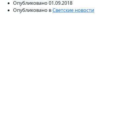
Опубликовано
01.09.2018
Опубликовано в
Светские новости
Наследник известной телеведущей женится на
давней избраннице. Бракосочетание проходит в
Тбилиси, на родине его отца. К свадьбе сына Лариса
Гузеева готовилась уже давно.
Еще год назад 26-летний Георгий сделал
официальное предложение своей избраннице Анне.
И сегодня радостное событие состоялось. Лариса
Гузеева прилетела в Тбилиси вместе со своей
дочерью Лелей на свадьбу своего единственного
сына Георгия. По ее словам, они поселились в одном
из лучших отелей города в самом центре. Она