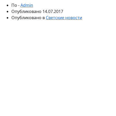
По -
Admin
Опубликовано
14.07.2017
Опубликовано в
Светские новости
Журналисты связались с известным продюсером,
который был возмущен данными о том, что его
якобы задержали по подозрению в обналичивании
миллионов рублей. Владимир Смолкин дал понять,
что эта информация не соответствует
действительности.
Сегодня в СМИ появилась информация о том, что
сына актера Бориса Смолкина, который играл
дворецкого Константина в сериале «Моя прекрасная
няня», якобы задержали по подозрению в