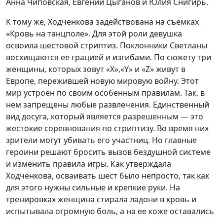
Анна Чиповская, Евгений Цыганов и Юлия Снигирь.
К тому же, Ходченкова задействована на съемках
«Кровь на танцполе». Для этой роли девушка
освоила шестовой стриптиз. Поклонники Светланы
восхищаются ее грацией и изгибами. По сюжету три
женщины, которых зовут «X»,«Y» и «Z» живут в
Европе, пережившей новую мировую войну. Этот
мир устроен по своим особенным правилам. Так, в
нем запрещены любые развлечения. Единственный
вид досуга, который является разрешенным — это
жестокие соревнования по стриптизу. Во время них
зрители могут убивать его участниц. Но главные
героини решают бросить вызов бездушной системе
и изменить правила игры. Как утверждала
Ходченкова, осваивать шест было непросто, так как
для этого нужны сильные и крепкие руки. На
тренировках женщина стирала ладони в кровь и
испытывала огромную боль, а на ее коже оставались