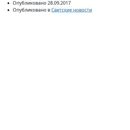
Опубликовано
28.09.2017
Опубликовано в
Светские новости
Женщина отчаянно пытается вернуть ребенка. Валя
Исаева устала от отношений с Хабибом
Патахоновым и требует развода. Она рассказала, что
у нее есть новый избранник, который может
защитить ее от мужа-тирана.
Не так давно история родившей в 11 лет Вали
Исаевой вновь всколыхнула общественность. В
программе «На самом деле» молодая женщина
призналась, что уже на протяжении полутора лет
встречается с избранником, который может ее
защитить от мужа. По словам Исаевой, супруг Хабиб