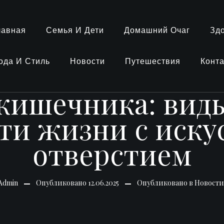
лавная
Семья И Дети
Домашний Очаг
Зд
ода И Стиль
Новости
Путешествия
Конт
ишечника: виды
ти жизни с иск
отверстием
Admin
Опубликовано
12.06.2025
Опубликовано в
Новости