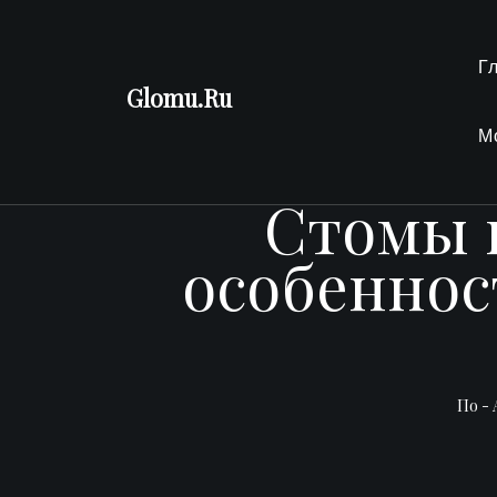
Перейти
к
Г
содержимому
Glomu.Ru
М
Стомы к
особеннос
По -