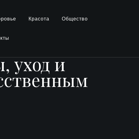
оровье
Красота
Общество
акты
, уход и
усственным