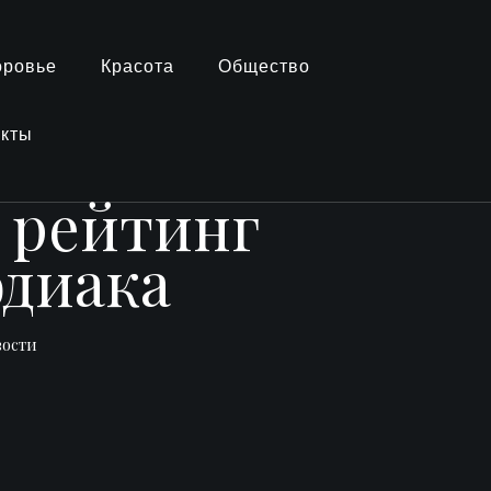
оровье
Красота
Общество
акты
 рейтинг
одиака
вости