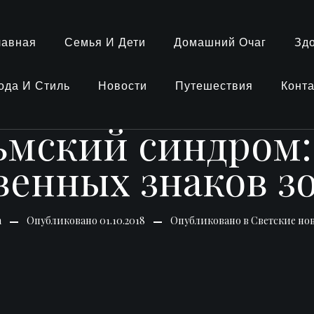
лавная
Семья И Дети
Домашний Очаг
Зд
ода И Стиль
Новости
Путешествия
Конт
ьмский синдром:
енных знаков з
n
Опубликовано
01.10.2018
Опубликовано в
Светские но