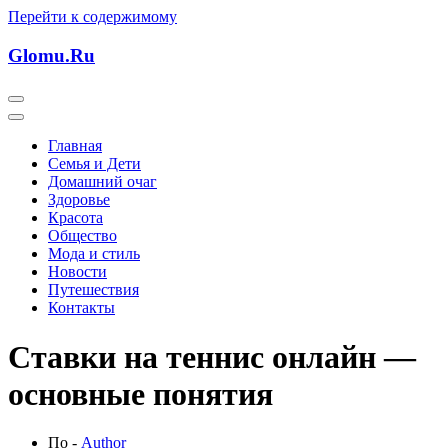
Перейти к содержимому
Glomu.Ru
Главная
Семья и Дети
Домашний очаг
Здоровье
Красота
Общество
Мода и стиль
Новости
Путешествия
Контакты
Ставки на теннис онлайн —
основные понятия
По -
Author