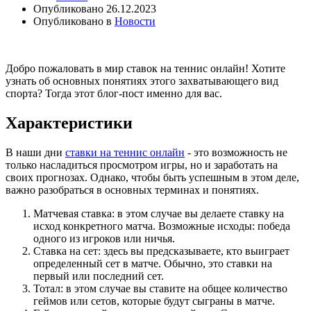
Опубликовано
26.12.2023
Опубликовано в
Новости
Добро пожаловать в мир ставок на теннис онлайн! Хотите
узнать об основных понятиях этого захватывающего вид
спорта? Тогда этот блог-пост именно для вас.
Характеристики
В наши дни
ставки на теннис онлайн
- это возможность не
только насладиться просмотром игры, но и заработать на
своих прогнозах. Однако, чтобы быть успешным в этом деле,
важно разобраться в основных терминах и понятиях.
Матчевая ставка: в этом случае вы делаете ставку на
исход конкретного матча. Возможные исходы: победа
одного из игроков или ничья.
Ставка на сет: здесь вы предсказываете, кто выиграет
определенный сет в матче. Обычно, это ставки на
первый или последний сет.
Тотал: в этом случае вы ставите на общее количество
геймов или сетов, которые будут сыграны в матче.