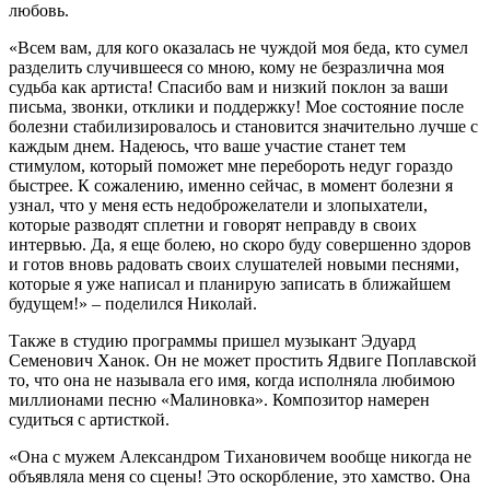
любовь.
«Всем вам, для кого оказалась не чуждой моя беда, кто сумел
разделить случившееся со мною, кому не безразлична моя
судьба как артиста! Спасибо вам и низкий поклон за ваши
письма, звонки, отклики и поддержку! Мое состояние после
болезни стабилизировалось и становится значительно лучше с
каждым днем. Надеюсь, что ваше участие станет тем
стимулом, который поможет мне перебороть недуг гораздо
быстрее. К сожалению, именно сейчас, в момент болезни я
узнал, что у меня есть недоброжелатели и злопыхатели,
которые разводят сплетни и говорят неправду в своих
интервью. Да, я еще болею, но скоро буду совершенно здоров
и готов вновь радовать своих слушателей новыми песнями,
которые я уже написал и планирую записать в ближайшем
будущем!» – поделился Николай.
Также в студию программы пришел музыкант Эдуард
Семенович Ханок. Он не может простить Ядвиге Поплавской
то, что она не называла его имя, когда исполняла любимою
миллионами песню «Малиновка». Композитор намерен
судиться с артисткой.
«Она с мужем Александром Тихановичем вообще никогда не
объявляла меня со сцены! Это оскорбление, это хамство. Она