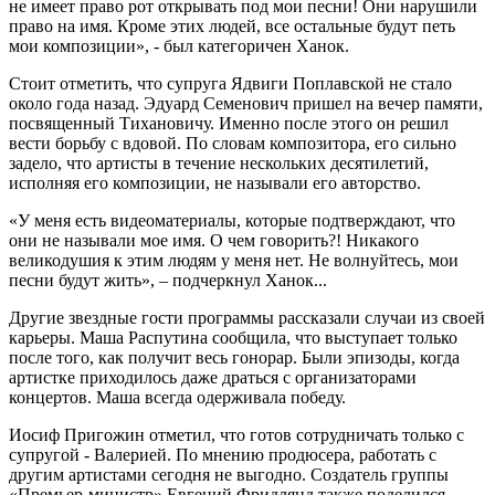
не имеет право рот открывать под мои песни! Они нарушили
право на имя. Кроме этих людей, все остальные будут петь
мои композиции», - был категоричен Ханок.
Стоит отметить, что супруга Ядвиги Поплавской не стало
около года назад. Эдуард Семенович пришел на вечер памяти,
посвященный Тихановичу. Именно после этого он решил
вести борьбу с вдовой. По словам композитора, его сильно
задело, что артисты в течение нескольких десятилетий,
исполняя его композиции, не называли его авторство.
«У меня есть видеоматериалы, которые подтверждают, что
они не называли мое имя. О чем говорить?! Никакого
великодушия к этим людям у меня нет. Не волнуйтесь, мои
песни будут жить», – подчеркнул Ханок...
Другие звездные гости программы рассказали случаи из своей
карьеры. Маша Распутина сообщила, что выступает только
после того, как получит весь гонорар. Были эпизоды, когда
артистке приходилось даже драться с организаторами
концертов. Маша всегда одерживала победу.
Иосиф Пригожин отметил, что готов сотрудничать только с
супругой - Валерией. По мнению продюсера, работать с
другим артистами сегодня не выгодно. Создатель группы
«Премьер-министр» Евгений Фридлянд также поделился