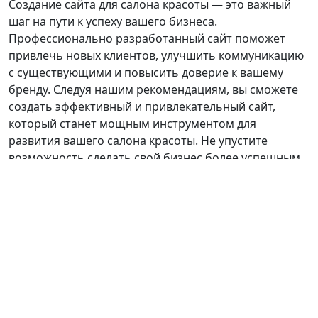
Создание сайта для салона красоты — это важный
шаг на пути к успеху вашего бизнеса.
Профессионально разработанный сайт поможет
привлечь новых клиентов, улучшить коммуникацию
с существующими и повысить доверие к вашему
бренду. Следуя нашим рекомендациям, вы сможете
создать эффективный и привлекательный сайт,
который станет мощным инструментом для
развития вашего салона красоты. Не упустите
возможность сделать свой бизнес более успешным
и современным!
Предыдущая запись
Следующая запись
Author
Copyright © 2026
Glomu.Ru. Все права
защищены.
Тема
The9
Store
от aThemeArt — С