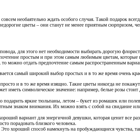
 совсем необаятельно ждать особого случая. Такой подарок всег
ть недорогие цветы – они станут не менее приятным сюрпризом, ч
 повода, для этого нет необходимости выбирать дорогую флори
дпочтение простым и при этом самым любимым цветам, которые п
т, то можно отдать предпочтение самым распространенным вариа
рывается самый широкий выбор простых и в то же время очень к
, просто и в то же время изящно. Такие цветы никогда не покаж
ет иметь символическое значение: например, белые розы стоит 
 подарить яркие тюльпаны, летом – букет из ромашек или полев
ятным знаком внимания. Их можно взять с собой на свидание и
 хороший вариант для энергичной девушки, которая ценит все р
сто порадовать близкого человека.
. Это хороший способ намекнуть на пробуждающиеся чувства, 