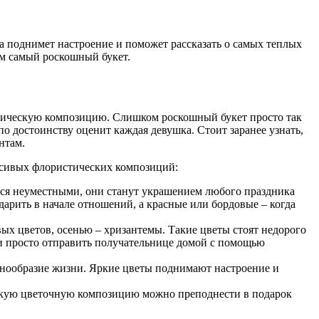
да поднимет настроение и поможет рассказать о самых теплых
ем самый роскошный букет.
стическую композицию. Слишком роскошный букет просто так
о достоинству оценит каждая девушка. Стоит заранее узнать,
нтам.
расивых флористических композиций:
утся неуместными, они станут украшением любого праздника
дарить в начале отношений, а красные или бордовые – когда
ых цветов, осенью – хризантемы. Такие цветы стоят недорого
ли просто отправить получательнице домой с помощью
азнообразие жизни. Яркие цветы поднимают настроение и
такую цветочную композицию можно преподнести в подарок