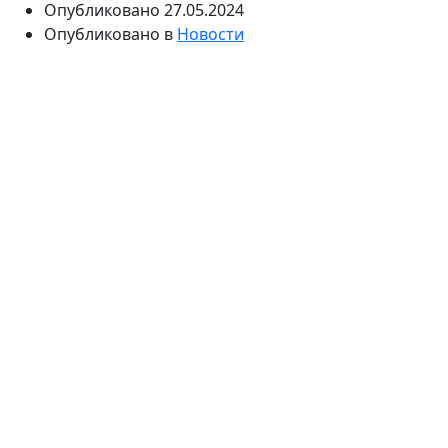
Опубликовано
27.05.2024
Опубликовано в
Новости
Аниме – это японская анимация, которая завоевала
популярность по всему миру. Многие любители
этого жанра предпочитают смотреть аниме онлайн,
в удобное для себя время и без необходимости
скачивания. В этом блог-посте я хотел бы рассказать
как
смотреть магия и мускулы 2
и о некоторых
особенностях просмотра аниме в интернете.
Основные характеристики
Первое, что следует отметить, это широкий
выбор аниме-сериалов и фильмов, доступных