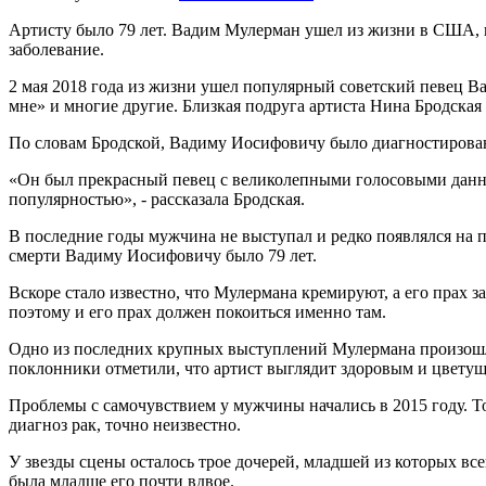
Артисту было 79 лет. Вадим Мулерман ушел из жизни в США, 
заболевание.
2 мая 2018 года из жизни ушел популярный советский певец Ва
мне» и многие другие. Близкая подруга артиста Нина Бродская 
По словам Бродской, Вадиму Иосифовичу было диагностировано
«Он был прекрасный певец с великолепными голосовыми данным
популярностью», - рассказала Бродская.
В последние годы мужчина не выступал и редко появлялся на 
смерти Вадиму Иосифовичу было 79 лет.
Вскоре стало известно, что Мулермана кремируют, а его прах з
поэтому и его прах должен покоиться именно там.
Одно из последних крупных выступлений Мулермана произошло
поклонники отметили, что артист выглядит здоровым и цвету
Проблемы с самочувствием у мужчины начались в 2015 году. То
диагноз рак, точно неизвестно.
У звезды сцены осталось трое дочерей, младшей из которых вс
была младше его почти вдвое.