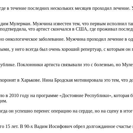
где в течение последних нескольких месяцев проходил лечение
дим Мулерман. Мужчина известен тем, что первым исполнил таки
подтвердила, что артист скончался в США, где проживал последн
 онкологическое заболевание. Мужчина проходил лечение в одн
и, у него всегда был очень хороший репертуар, с которым он п
публике. Поклонники артиста связывали это с болезнью, но Му
ахоронят в Харькове. Нина Бродская мотивировала это тем, что 
 в 2010 году на программе «Достояние Республики», которая 
щим.
гда он успешно перенес операцию на сердце, но на сцену в ито
его 15 лет. В 90-х Вадим Иосифович обрел долгожданное счасть