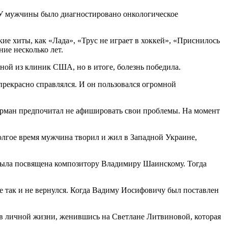
. У мужчины было диагностировано онкологическое
е хиты, как «Лада», «Трус не играет в хоккей», «Приснилось
ие несколько лет.
ой из клиник США, но в итоге, болезнь победила.
рекрасно справлялся. И он пользовался огромной
лерман предпочитал не афишировать свои проблемы. На момент
долгое время мужчина творил и жил в Западной Украине,
была посвящена композитору Владимиру Шаинскому. Тогда
ге так и не вернулся. Когда Вадиму Иосифовичу был поставлен
е в личной жизни, женившись на Светлане Литвиновой, которая