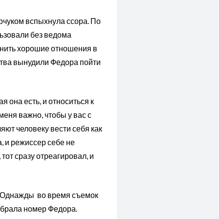
рчуком вспыхнула ссора. По
ьзовали без ведома
анить хорошие отношения в
ьства вынудили Федора пойти
я она есть, и относиться к
еня важно, чтобы у вас с
яют человеку вести себя как
, и режиссер себе не
тот сразу отреагировал, и
а. Однажды во время съемок
абрала номер Федора.