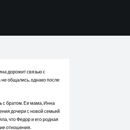
ина дорожит связью с
 не общались, однако после
 с братом. Ее мама, Инна
ения дочери с новой семьей
ла, что Федор и его родная
шие отношения.