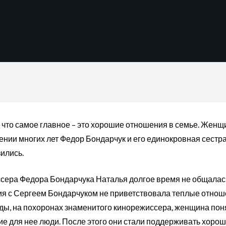
 что самое главное – это хорошие отношения в семье. Женщ
нии многих лет Федор Бондарчук и его единокровная сестра
зились.
сера Федора Бондарчука Наталья долгое время не общалась
ия с Сергеем Бондарчуком не приветствовала теплые отнош
оды, на похоронах знаменитого кинорежиссера, женщина поня
ие для нее люди. После этого они стали поддерживать хоро