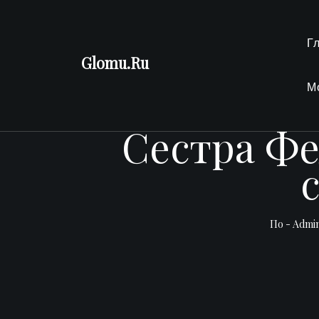
Перейти
к
Г
содержимому
Glomu.Ru
М
Сестра Фе
По -
Admi