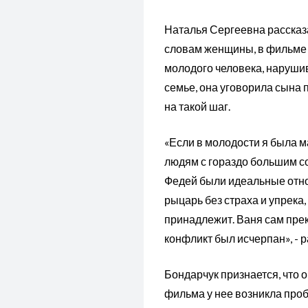
Наталья Сергеевна рассказ
словам женщины, в фильме 
молодого человека, нарушив
семье, она уговорила сына 
на такой шаг.
«Если в молодости я была ма
людям с гораздо большим со
Федей были идеальные отнош
рыцарь без страха и упрека
принадлежит. Ваня сам прек
конфликт был исчерпан», - 
Бондарчук признается, что 
фильма у нее возникла проб