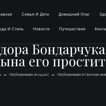
лавная
Семья И Дети
Домашний Очаг
Зд
ода И Стиль
Новости
Путешествия
Конт
дора Бондарчука
сына его простит
n
Опубликовано
26.04.2017
Опубликовано в
Светские но