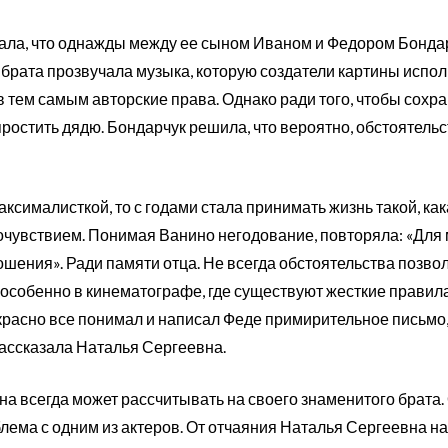
ала, что однажды между ее сыном Иваном и Федором Бонда
брата прозвучала музыка, которую создатели картины испол
 тем самым авторские права. Однако ради того, чтобы сохр
простить дядю. Бондарчук решила, что вероятно, обстоятел
ксималисткой, то с годами стала принимать жизнь такой, кака
чувствием. Понимая Ванино негодование, повторяла: «Для м
ения». Ради памяти отца. Не всегда обстоятельства позвол
, особенно в кинематографе, где существуют жесткие правила
расно все понимал и написал Феде примирительное письмо, 
рассказала Наталья Сергеевна.
она всегда может рассчитывать на своего знаменитого брат
лема с одним из актеров. От отчаяния Наталья Сергеевна н