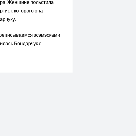
рара. Женщине польстила
ртист, которого она
арчуку.
 переписываемся эсэмэсками
лилась Бондарчук с
СЛЕДУЮЩАЯ ЗАПИСЬ