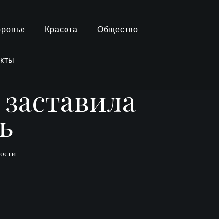
оровье
Красота
Общество
акты
 заставила
ь
вости