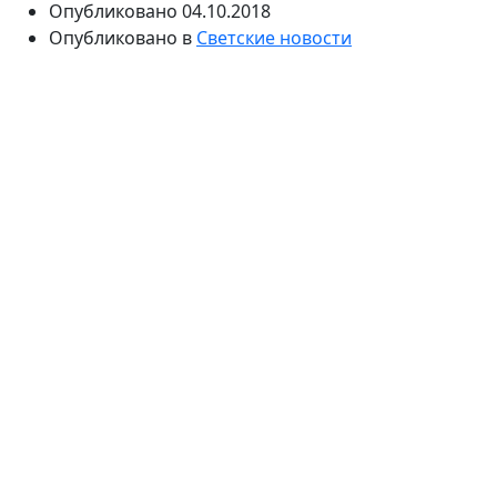
Опубликовано
04.10.2018
Опубликовано в
Светские новости
Известный стилист начинал с конкурсов
парикмахеров. В Усть-Каменогорске Зверев
закончил ПТУ по трем специальностям:
парикмахерское искусство, специалист по макияжу и
дизайнер по одежде.
Сергей Зверев начинал свою карьеру стилиста и
парикмахера еще в 80-е году. С ранних лет ему
нравилось делать женщин красивыми. Во время
учебы в колледже он изучал азы макияжа и
парикмахерского искусства. Постепенно он начал
принимать участие в всесоюзных фестивалях