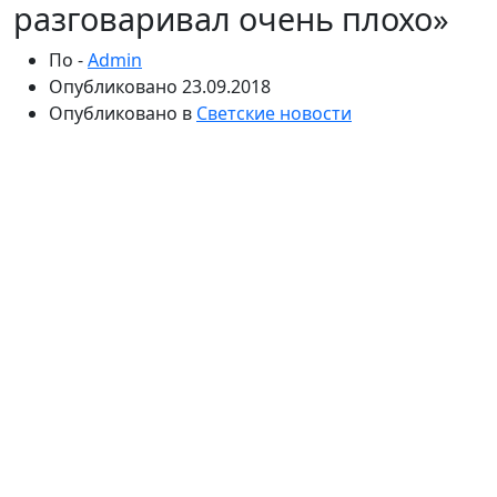
разговаривал очень плохо»
По -
Admin
Опубликовано
23.09.2018
Опубликовано в
Светские новости
Актер Евгений Леонов-Гладышев, который несколько
недель назад попал в больницу с черепно-мозговой
травмой, постепенно приходит в себя. Но ему
требуется дорогостоящая реабилитация, денег на
которую у родных нет. К проблеме подключились
звезды и коллеги артиста.
Несколько недель назад всю страну потрясла
новость о том, что звезда телесериала «Убойная