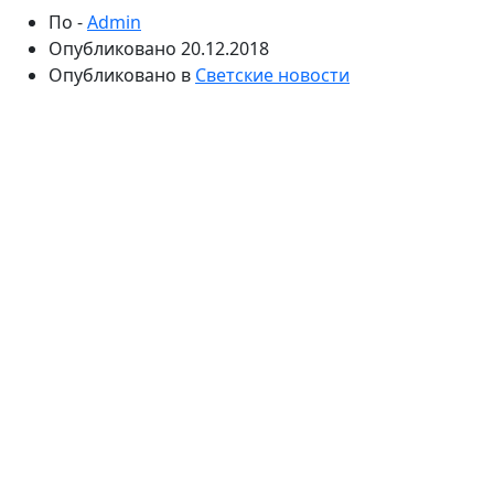
По -
Admin
Опубликовано
20.12.2018
Опубликовано в
Светские новости
Алиса Левина и Игорь Сиваков заявляют, что они
являются детьми Владимира Высоцкого.
Предполагаемые сын и дочь согласились на
генетические экспертизы, которые не смогли
установить их родство со знаменитым артистом.
Вряд ли в Советском Союзе был более популярный
человек, чем Владимир Высоцкий. Ходили слухи, что
он являлся обладателем шикарных апартаментов в
Москве и белой «Волги», о которой в СССР мечтал
чуть ли не каждый гражданин. Однако главным