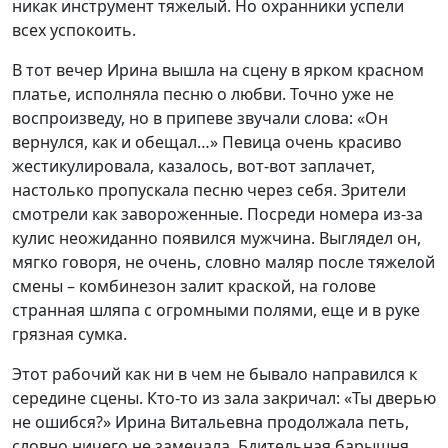
никак инструмент тяжелый. Но охранники успели
всех успокоить.
В тот вечер Ирина вышла на сцену в ярком красном
платье, исполняла песню о любви. Точно уже не
воспроизведу, но в припеве звучали слова: «Он
вернулся, как и обещал…» Певица очень красиво
жестикулировала, казалось, вот-вот заплачет,
настолько пропускала песню через себя. Зрители
смотрели как завороженные. Посреди номера из-за
кулис неожиданно появился мужчина. Выглядел он,
мягко говоря, не очень, словно маляр после тяжелой
смены – комбинезон залит краской, на голове
странная шляпа с огромными полями, еще и в руке
грязная сумка.
Этот рабочий как ни в чем не бывало направился к
середине сцены. Кто-то из зала закричал: «Ты дверью
не ошибся?» Ирина Витальевна продолжала петь,
словно ничего не замечала. Бдительная барышня