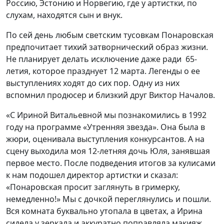
Россию, Эстонию и Норвегию, где у артистки, по
слухам, находятся сын и внук.
По сей день любым светским тусовкам Понаровская
предпочитает тихий затворнический образ жизни.
Не планирует делать исключение даже ради 65-
летия, которое празднует 12 марта. Легенды о ее
выступлениях ходят до сих пор. Одну из них
вспомнил продюсер и близкий друг Виктор Началов.
«С Ириной Витальевной мы познакомились в 1992
году на программе «Утренняя звезда». Она была в
жюри, оценивала выступления конкурсантов. А на
сцену выходила моя 12-летняя дочь Юля, занявшая
первое место. После подведения итогов за кулисами
к нам подошел директор артистки и сказал:
«Понаровская просит заглянуть в гримерку,
немедленно!» Мы с дочкой переглянулись и пошли.
Вся комната буквально утопала в цветах, а Ирина
сидела у зеркала и аккуратно поправляла макияж.