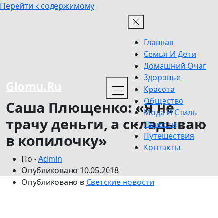
Перейти к содержимому
Главная
Семья И Дети
Домашний Очаг
Здоровье
Glomu.Ru
Красота
Общество
Саша Плющенко: «Я не
Мода И Стиль
трачу деньги, а складываю
Новости
Путешествия
в копилочку»
Контакты
По -
Admin
Опубликовано
10.05.2018
Опубликовано в
Светские новости