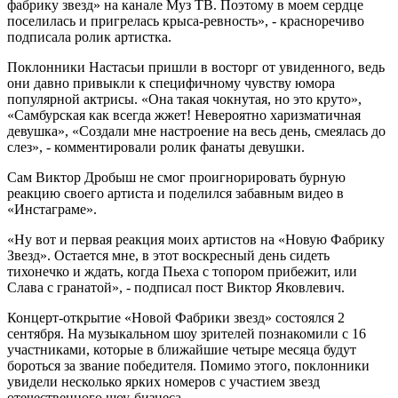
фабрику звезд» на канале Муз ТВ. Поэтому в моем сердце
поселилась и пригрелась крыса-ревность», - красноречиво
подписала ролик артистка.
Поклонники Настасьи пришли в восторг от увиденного, ведь
они давно привыкли к специфичному чувству юмора
популярной актрисы. «Она такая чокнутая, но это круто»,
«Самбурская как всегда жжет! Невероятно харизматичная
девушка», «Создали мне настроение на весь день, смеялась до
слез», - комментировали ролик фанаты девушки.
Сам Виктор Дробыш не смог проигнорировать бурную
реакцию своего артиста и поделился забавным видео в
«Инстаграме».
«Ну вот и первая реакция моих артистов на «Новую Фабрику
Звезд». Остается мне, в этот воскресный день сидеть
тихонечко и ждать, когда Пьеха с топором прибежит, или
Слава с гранатой», - подписал пост Виктор Яковлевич.
Концерт-открытие «Новой Фабрики звезд» состоялся 2
сентября. На музыкальном шоу зрителей познакомили с 16
участниками, которые в ближайшие четыре месяца будут
бороться за звание победителя. Помимо этого, поклонники
увидели несколько ярких номеров с участием звезд
отечественного шоу-бизнеса.