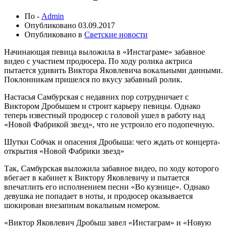
По -
Admin
Опубликовано
03.09.2017
Опубликовано в
Светские новости
Начинающая певица выложила в «Инстаграме» забавное
видео с участием продюсера. По ходу ролика актриса
пытается удивить Виктора Яковлевича вокальными данными.
Поклонникам пришелся по вкусу забавный ролик.
Настасья Самбурская с недавних пор сотрудничает с
Виктором Дробышем и строит карьеру певицы. Однако
теперь известный продюсер с головой ушел в работу над
«Новой Фабрикой звезд», что не устроило его подопечную.
Шутки Собчак и опасения Дробыша: чего ждать от концерта-
открытия «Новой Фабрики звезд»
Так, Самбурская выложила забавное видео, по ходу которого
вбегает в кабинет к Виктору Яковлевичу и пытается
впечатлить его исполнением песни «Во кузнице». Однако
девушка не попадает в ноты, и продюсер оказывается
шокирован внезапным вокальным номером.
«Виктор Яковлевич Дробыш завел «Инстаграм» и «Новую