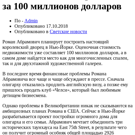
за 100 миллионов долларов
По -
Admin
Опубликовано
17.10.2018
Опубликовано в
Светские новости
Роман Абрамович планирует построить настоящий
королевский дворец в Нью-Йорке. Оценочная стоимость
недвижимости уже составляет 100 миллионов долларов, а в
самом доме найдется место как для многочисленных спален,
так и для двухэтажной художественной галереи.
В последнее время финансовые проблемы Романа
Абрамовича все чаще и чаще обсуждают в прессе. Сначала
олигарху отказались продлить английскую визу, а позже ему
пришлось продать клуб «Челси», который был любимым
детищем бизнесмена.
Однако проблемы в Великобритании никак не сказываются на
амбициозных планах Романа в США. Сейчас в Нью-Йорке
разрабатывается проект постройки огромного дома для
олигарха и его семьи. Абрамович мечтает объединить три
исторических таунхауса на East 75th Street, в результате чего
он получит огромный особняк общей площадью 2926