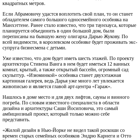
квадратных метров.
Если Абрамовичу удастся воплотить свой план, то он станет
обладателем самого большого односемейного особняка на
Манхэттене. Ранее стало известно, что три таунхауса, которые
планируется объединить в один большой дом, были
переписаны на бывшую жену олигарха Дарью Жукову. По
всей видимости, в королевском особняке будет проживать экс-
супруга бизнесмена с детьми.
Уже известно, что дом будет иметь шесть этажей. По проекту
архитектора Стивена Ванга в нем будет иметься 12 ванных
комнат, крытый, а также открытый бассейн, огромный сад
скульптур. «Изюминкой» особняка станет двухэтажная
картинная галерея, ведь Дарья уже много лет увлекается
живописью и является главой арт-центра «Гараж».
Нашлось в доме место и для двух лифтов, сауны и винного
погреба. По словам известного специалиста в области
дизайна и архитектуры Саши Йосиповича, это самый
амбициозный проект, который только можно себе
представить.
«Жилой дизайн в Нью-Йорке не видел такой роскоши со
времен старых семейных особняков Эндрю Карнеги и Отто