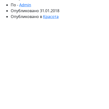
По -
Admin
Опубликовано
31.01.2018
Опубликовано в
Красота
Зима еще не раз засыплет нас снегом и ударит
морозом, но модницы уже обдумывают, что носить
этой весной. Понятно, что от верхней одежды
мы никуда не денемся до конца мая, но так хочется,
чтобы гардероб на весну отличался от зимнего
и осеннего — стильными вещами, яркими
расцветками. Стилист Александр Рогов считает, что
модным тенденциям можно дать проявить себя
в аксессуарах, а гардероб пополнить классическим