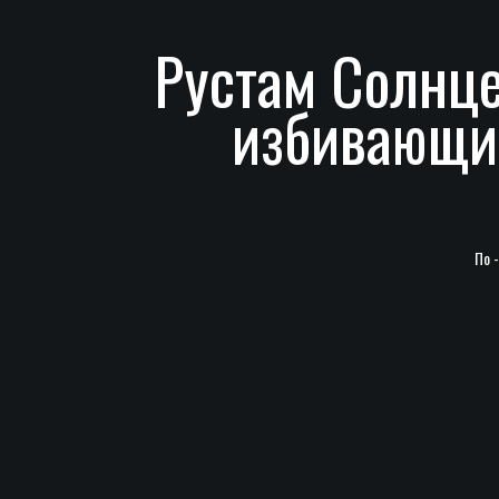
Рустам Солнце
избивающий
По 