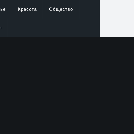
вье
Красота
Общество
ы