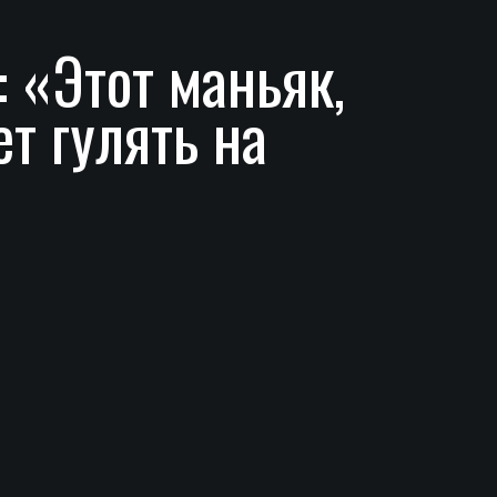
 «Этот маньяк,
т гулять на