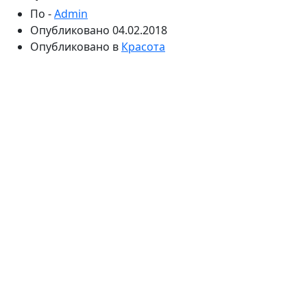
По -
Admin
Опубликовано
04.02.2018
Опубликовано в
Красота
Посещая достопримечательности Рима и мысленно
проставляя галочки, не забудьте про самый главный
пункт в Италии — dolce vita. Наслаждаться жизнью
в Италии так легко и естественно! Посетив Ватикан
и забравшись на купол собора Святого Петра,
можно предаться и светским
развлечениям — тем
более, если вы с детьми.