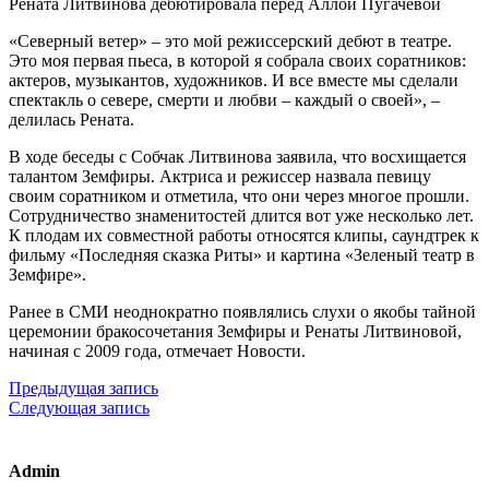
Рената Литвинова дебютировала перед Аллой Пугачевой
«Северный ветер» – это мой режиссерский дебют в театре.
Это моя первая пьеса, в которой я собрала своих соратников:
актеров, музыкантов, художников. И все вместе мы сделали
спектакль о севере, смерти и любви – каждый о своей», –
делилась Рената.
В ходе беседы с Собчак Литвинова заявила, что восхищается
талантом Земфиры. Актриса и режиссер назвала певицу
своим соратником и отметила, что они через многое прошли.
Сотрудничество знаменитостей длится вот уже несколько лет.
К плодам их совместной работы относятся клипы, саундтрек к
фильму «Последняя сказка Риты» и картина «Зеленый театр в
Земфире».
Ранее в СМИ неоднократно появлялись слухи о якобы тайной
церемонии бракосочетания Земфиры и Ренаты Литвиновой,
начиная с 2009 года, отмечает Новости.
Предыдущая запись
Следующая запись
Admin