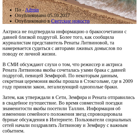
По -
Admin
Опубликовано
05.10.2017
Опубликовано в
Светские новости
Актриса не подтвердила информацию о бракосочетании с
давней близкой подругой. Более того, как сообщила
журналистам представитель Ренаты Литвиновой, та
намеревается судиться с авторами лживых домыслов по
поводу ее личной жизни.
В СМИ обсуждают слухи о том, что режиссер и актриса
Рената Литвинова якобы сочеталась узами брака с давней
подругой, певицей Земфирой. По некоторым данным,
секретная церемония якобы прошла в Стокгольме, где в 2009
году приняли закон, легализующий однополые браки.
Затем, как утверждали в Сети, Земфира и Рената отправились
в свадебное путешествие. Во время совместной поездки
знаменитости якобы посетили Таллин. Информация об
изменении семейного положения звезд спровоцировала
бурные обсуждения в Интернете. Пользователи социальных
сетей начали поздравлять Литвинову и Земфиру с важным
событием.