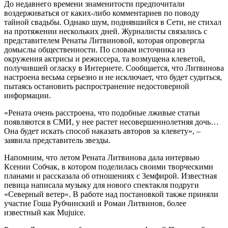
До недавнего времени знаменитости предпочитали
воздерживаться от каких-либо комментариев по поводу
тайной свадьбы. Однако шум, поднявшийся в Сети, не стихал
на протяжении нескольких дней. Журналисты связались с
представителем Ренаты Литвиновой, которая опровергла
домыслы общественности. По словам источника из
окружения актрисы и режиссера, та возмущена клеветой,
получившей огласку в Интернете. Сообщается, что Литвинова
настроена весьма серьезно и не исключает, что будет судиться,
пытаясь остановить распространение недостоверной
информации.
«Рената очень расстроена, что подобные лживые статьи
появляются в СМИ, у нее растет несовершеннолетняя дочь…
Она будет искать способ наказать авторов за клевету», –
заявила представитель звезды.
Напомним, что летом Рената Литвинова дала интервью
Ксении Собчак, в котором поделилась своими творческими
планами и рассказала об отношениях с Земфирой. Известная
певица написала музыку для нового спектакля подруги
«Северный ветер». В работе над постановкой также приняли
участие Гоша Рубчинский и Роман Литвинов, более
известный как Mujuice.