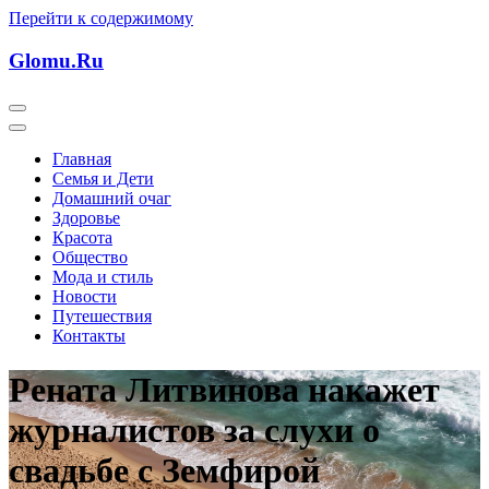
Перейти к содержимому
Glomu.Ru
Главная
Семья и Дети
Домашний очаг
Здоровье
Красота
Общество
Мода и стиль
Новости
Путешествия
Контакты
Рената Литвинова накажет
журналистов за слухи о
свадьбе с Земфирой