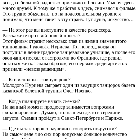
всегда с большой радостью приезжаю в Россию. У меня здесь
много друзей. К тому же я работал в здесь, снимался в фильме.
Это трудно объяснить, но на подсознательном уровне я
понимаю, что меня тянет в эту страну. Тут душа, искусство…
— На этот раз вы выступите в качестве режиссера.
Расскажите про свой новый проект?
Этот фильм отразит несколько глав из жизни знаменитого
танцовщика Рудольфа Нуриева. Тот период, когда он
поступил в ленинградское танцевальное училище, а после его
окончания поехал с гастролями во Францию, где решил
остаться жить. Таким образом, его первым среди артистов
признали «невозвращенцем».
— Кто исполнит главную роль?
Молодого Нуриева сыграет один из ведущих танцоров балета
казанской балетной труппы Олег Ивенко.
— Когда планируете начать съемки?
На данный момент продюсер занимается вопросами
финансирования. Думаю, что начнем где-то в середине
августа. Съемки пройдут в Санкт-Петербурге и Париже.
— Где вы так хорошо научились говорить по-русски?
На самом деле я до сих пор допускаю большое количество