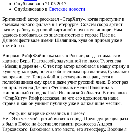
Опубликовано
21.05.2017
Опубликовано в
Светские новости
Британский актер рассказал «СтарХиту», когда приступит к
съемкам нового фильма в Петербурге. Совсем скоро артист
начнет работу над новой картиной о русском танцоре. Нам
удалось пообщаться со знаменитостью в городе Плёс на
Дачном фестивале имени Шаляпина, куда он прибыл уже в
третий раз.
Впервые Рэйф Файнс оказался в России, когда снимался в
картине Веры Глаголевой, задуманной по пьесе Тургенева
«Месяц в деревне». С тех пор актер влюбился в нашу страну и
культуру, которая, по его собственным признаниям, буквально
завораживает. Теперь Файнс регулярно возвращается в
полюбившиеся ему края и даже учит русский язык. В этот раз
он прилетел на Дачный Фестиваль имени Шаляпина в
живописный городок Плёс Ивановской области. В интервью
«СтарХиту» Рэйф рассказал, на что его вдохновила наша
страна и как он удивит публику уже в ближайшие месяцы.
— Рэйф, вы впервые оказались в Плёсе?
Нет. Это уже мой третий визит в город. Предыдущие два раза
я был в Плёсе на фестивале памяти режиссера Андрея
Тарковского. Влюбился в это место, его атмосферу. Вообще я