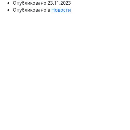
Опубликовано
23.11.2023
Опубликовано в
Новости
Игрушки
— это больше, чем просто игрушки; они
являются порталами для воображения,
инструментами для обучения и спутниками в
путешествии детства. В динамичном мире игрушек
инновации и творчество объединяются, создавая
продукты, которые не только развлекают, но и
вносят значительный вклад в когнитивное,
эмоциональное и социальное развитие ребенка. В
этой статье исследуется разнообразие игрушек,
углубляясь в их важную роль в содействии росту и
счастью детей.