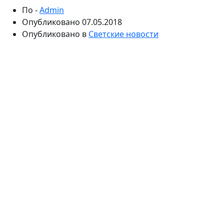
По -
Admin
Опубликовано
07.05.2018
Опубликовано в
Светские новости
Накануне СМИ сообщили, что известного семейного
психоаналитика госпитализировали с
многочисленными ушибами. По информации
журналистов, Юлию Якубовскую избил муж.
Женщина рассказала «СтраХиту», что все-таки с ней
произошло.
В эксклюзивном интервью Якубовская опровергла
многочисленные публикации в отечественных СМИ
по поводу ее сильного избиения. Психолог заявила,
что ни в какую клинику не обращалась.