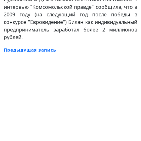
интервью "Комсомольской правде" сообщила, что в
2009 году (на следующий год после победы в
конкурсе "Евровидение") Билан как индивидуальный
предприниматель заработал более 2 миллионов
рублей.
Предыдущая запись
Следующая запись
Admin
Добавить комментарий
Для отправки комментария вам необходимо
авторизоваться
.
Copyright © 2026
Glomu.Ru. Все права
защищены.
Тема
The9
Store
от aThemeArt — С
гордостью работает на