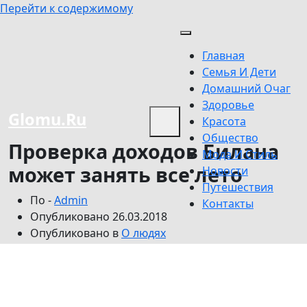
Перейти к содержимому
Главная
Семья И Дети
Домашний Очаг
Здоровье
Glomu.Ru
Красота
Общество
Проверка доходов Билана
Мода И Стиль
может занять все лето
Новости
Путешествия
По -
Admin
Контакты
Опубликовано
26.03.2018
Опубликовано в
О людях