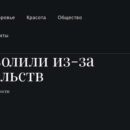
оровье
Красота
Общество
акты
олили из-за
ельств
вости