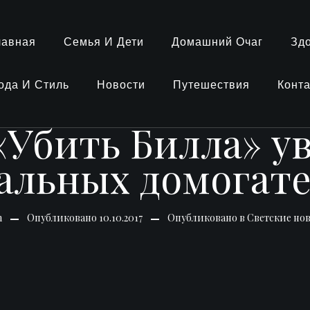
лавная
Семья И Дети
Домашний Очаг
Зд
ода И Стиль
Новости
Путешествия
Конт
«Убить Билла» ув
альных домогат
n
Опубликовано
10.10.2017
Опубликовано в
Светские но