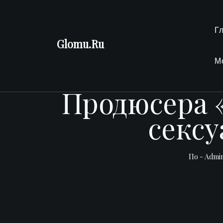
Перейти
к
Г
содержимому
Glomu.Ru
М
Продюсера 
сексу
По -
Admi