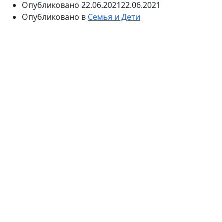
Опубликовано
22.06.2021
22.06.2021
Опубликовано в
Семья и Дети
Посудомоечные машины — это
многофункциональные бытовые приборы, которые
становятся все более популярными у потребителей
наравне с холодильниками, пылесосами, кухонными
плитами и т.д.
Несколько лет назад это оборудование
принадлежало к категории дорогих продуктов. Но
желание сделать вашу жизнь удобной и практичной
привело к тому, что посудомоечная машина стала