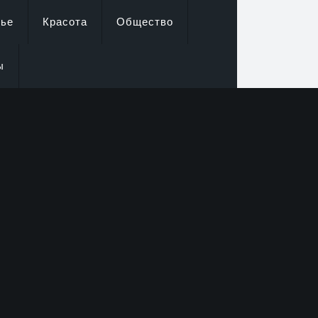
вье
Красота
Общество
ы