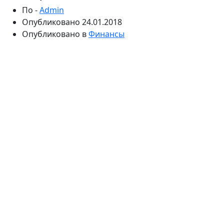
По -
Admin
Опубликовано
24.01.2018
Опубликовано в
Финансы
Покупки в интернете и онлайн-платежи стали
за последние годы нормой жизни, но интернет-
мошенники не дремлют и придумывают новые
способы "отъема денег у населения". Можно ли
спокойно платить за квартиру через интернет,
делать покупки в интернет-магазинах, используя
банковскую карту? О каких способах интернет-
мошенничества надо помнить? Рассказывают
эксперты проекта "Финансовое здоровье".