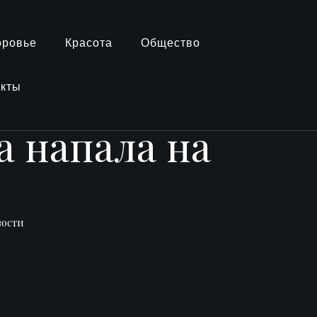
оровье
Красота
Общество
акты
 напала на
вости