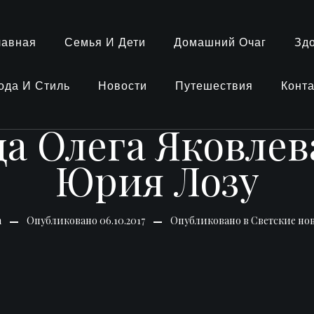
лавная
Семья И Дети
Домашний Очаг
Зд
ода И Стиль
Новости
Путешествия
Конт
а Олега Яковлева
Юрия Лозу
n
Опубликовано
06.10.2017
Опубликовано в
Светские но