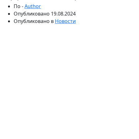
По -
Author
Опубликовано
19.08.2024
Опубликовано в
Новости
Поиск работы — важный этап в жизни каждого
человека. В Казахстане, как и в других странах, этот
процесс имеет свои особенности и тенденции. С
учетом экономических изменений и развития
технологий, рынок труда в стране претерпел
значительные трансформации. В этой статье мы
рассмотрим ключевые аспекты
поиска работы в
Казахстане
, включая текущие тренды, основные
платформы и советы по успешному трудоустройству.