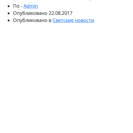
По -
Admin
Опубликовано
22.08.2017
Опубликовано в
Светские новости
Приятельница приезжала навестить артистку
незадолго до вылета. По ее словам, Вера Глаголева
на протяжении нескольких лет наблюдалась за
границей. Актриса и режиссер надеялась, что визит в
медучреждение пройдет удачно.
16 августа стало известно, что ушла из жизни
знаменитая актриса и режиссер Вера Глаголева. Ей
был 61 год. Она умерла в Германии, куда
отправилась для того, чтобы пройти лечение в
клинике. Несмотря на то, что на протяжении долгого