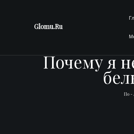
Перейти
к
Г
содержимому
Glomu.Ru
М
Почему я н
бел
По -