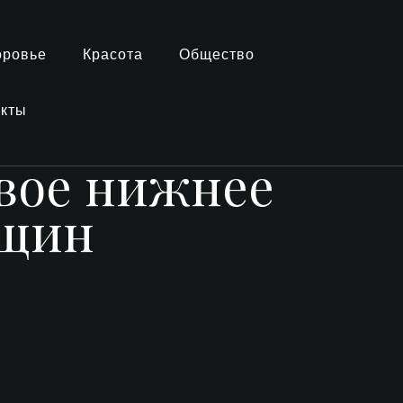
оровье
Красота
Общество
акты
ивое нижнее
нщин