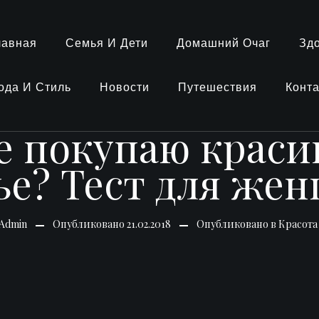
лавная
Семья И Дети
Домашний Очаг
Зд
ода И Стиль
Новости
Путешествия
Конт
е покупаю крас
ье? Тест для же
Admin
Опубликовано
21.02.2018
Опубликовано в
Красота