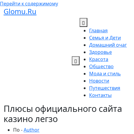
Перейти к содержимому
Glomu.Ru
Главная
Семья и Дети
Домашний очаг
Здоровье
Красота
Общество
Мода и стиль
Новости
Путешествия
Контакты
Плюсы официального сайта
казино легзо
По -
Author