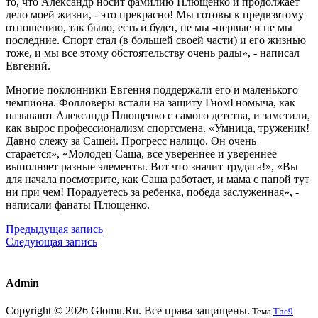
то, что Александр носит фамилию Плющенко и продолжает
дело моей жизни, - это прекрасно! Мы готовы к предвзятому
отношению, так было, есть и будет, не мы -первые и не мы
последние. Спорт стал (в большей своей части) и его жизнью
тоже, и мы все этому обстоятельству очень рады», - написал
Евгений.
Многие поклонники Евгения поддержали его и маленького
чемпиона. Фолловеры встали на защиту ГномГномыча, как
называют Александр Плющенко с самого детства, и заметили,
как вырос профессионализм спортсмена. «Умница, труженик!
Давно слежу за Сашей. Прогресс налицо. Он очень
старается», «Молодец Саша, все увереннее и увереннее
выполняет разные элементы. Вот что значит трудяга!», «Вы
для начала посмотрите, как Саша работает, и мама с папой тут
ни при чем! Порадуетесь за ребенка, победа заслуженная», -
написали фанаты Плющенко.
Предыдущая запись
Следующая запись
Admin
Copyright © 2026 Glomu.Ru. Все права защищены.
Тема
The9