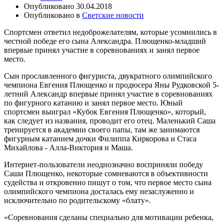
Опубликовано
30.04.2018
Опубликовано в
Светские новости
Спортсмен ответил недоброжелателям, которые усомнились в
честной победе его сына Александра. Плющенко-младший
впервые принял участие в соревнованиях и занял первое
место.
Сын прославленного фигуриста, двукратного олимпийского
чемпиона Евгения Плющенко и продюсера Яны Рудковской 5-
летний Александр впервые принял участие в соревнованиях
по фигурного катанию и занял первое место. Юный
спортсмен выиграл «Кубок Евгения Плющенко», который,
как следует из названия, проводит его отец. Маленький Саша
тренируется в академии своего папы, там же занимаются
фигурным катанием дочки Филиппа Киркорова и Стаса
Михайлова - Алла-Виктория и Маша.
Интернет-пользователи неоднозначно восприняли победу
Саши Плющенко, некоторые сомневаются в объективности
судейства и откровенно пишут о том, что первое место сына
олимпийского чемпиона досталась ему незаслуженно и
исключительно по родительскому «блату».
«Соревнования сделаны специально для мотивации ребенка,