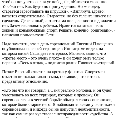
чтоб он почувствовал вкус победы!», «Катается скованно.
Улыбки нет. Как будто по принуждению. Но молодец,
старается зарабатывать на игрушки», «Взглянула здраво:
катается отвратительно. Старается, но без таланта ничего не
сделаешь. Деревянный, артистизма ноль, легкости в движении
нет. Зачем насиловать ребенка. Нравится кататься - есть
хоккей и конькобежный спорт. Решать, конечно, родителям», -
написали пользователи Сети.
Надо заметить, что в день соревнований Евгений Плющенко
опубликовал на своей странице в Инстаграме видео, на
котором юный Саша дает интервью. Мальчик заявил, что
«третье место – это очень плохо» и он хочет быть только
первым. «Весь в отца», - подписал ролик Плющенко-старший.
Позже Евгений ответил на критику фанатов. Спортсмен
отметил не только талант сына, но заявил, что готов к
предвзятому отношению.
«Кто бы что ни говорил, а Саня реально молодец, и он будет
участвовать во всех турнирах, которые я провожу. Он
соревновался и в честной борьбе обыграл своих соперников,
которые были старше него! Я наблюдал за всеми участниками
соревнований, и никогда бы не допустил необъективности,
так как сам не раз чувствовал несправедливость судейства. А