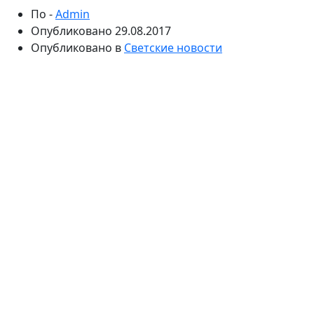
По -
Admin
Опубликовано
29.08.2017
Опубликовано в
Светские новости
Известный спортсмен встал на защиту фигуристки.
Из-за серьезной травмы голеностопа Сотникова не
сможет выступать в этом сезоне. Некоторые коллеги
Аделины считают, что вскоре она сообщит о
завершении карьеры.
Накануне стало известно, что олимпийская
чемпионка по фигурному катанию Аделина
Сотникова пропустит сезон 2017/2018 из-за
серьезной травмы. Об этом сообщил Евгений
Плющенко, который является тренером