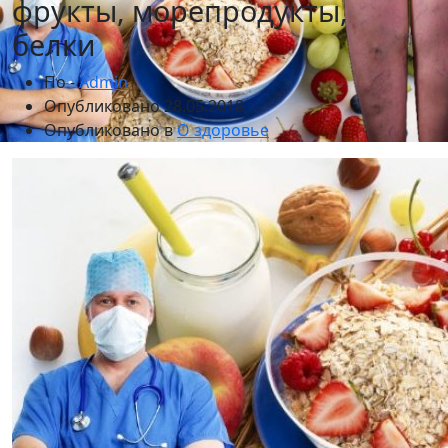
фрукты, морепродукты,
белки
По -
Admin
Опубликовано
28.05.2018
Опубликовано в
О здоровье