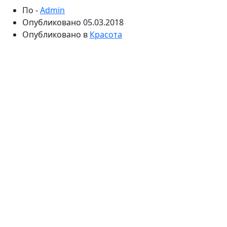
По -
Admin
Опубликовано
05.03.2018
Опубликовано в
Красота
Как познакомиться с девушкой, которая за восемь
лет родит тебе четверых детей и окружит любовью?
Довериться опытной свахе – и своей интуиции.
Именно так поступил в свое время 29-летний
Мансур, женившись на 17-летней Камилле, которую
видел всего два раза в жизни. Сегодня
Мансур
Шангареев - автор блога @papini_detki и самый
узнаваемый многодетный отец Инстаграма.
Многочисленные подписчики любуются