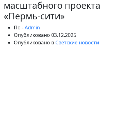
масштабного проекта
«Пермь-сити»
По -
Admin
Опубликовано
03.12.2025
Опубликовано в
Светские новости
Пермь превращается: сколько
инвестиций потребуется для
реализации масштабного
проекта «Пермь-сити»
Строительство масштабного жилого и