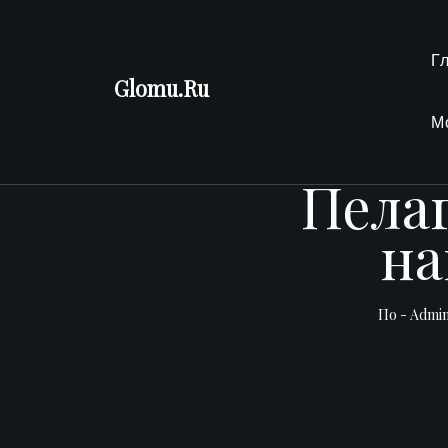
Перейти
к
Г
содержимому
Glomu.Ru
М
Пелаг
на
По -
Admi