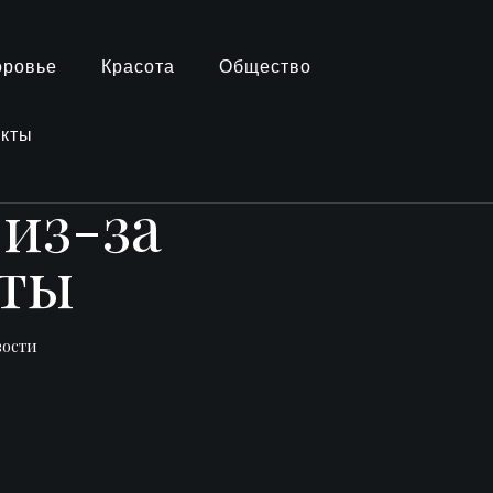
оровье
Красота
Общество
акты
 из-за
оты
вости