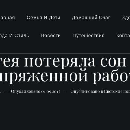
лавная
Семья И Дети
Домашний Очаг
Зд
ода И Стиль
Новости
Путешествия
Конт
ея потеряла сон
пряженной раб
n
Опубликовано
01.09.2017
Опубликовано в
Светские но