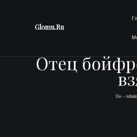
Перейти
к
Г
содержимому
Glomu.Ru
М
Отец бойфр
вз
По -
Admi