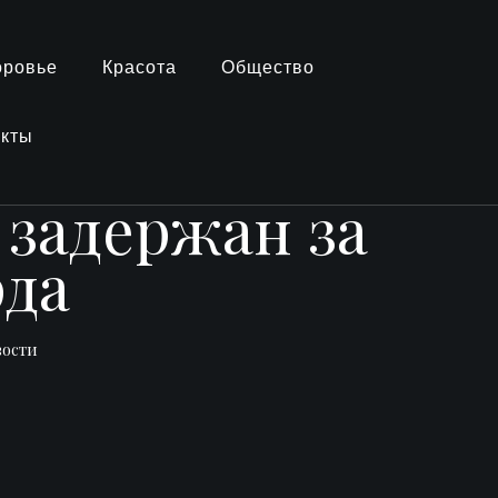
оровье
Красота
Общество
акты
задержан за
рда
вости