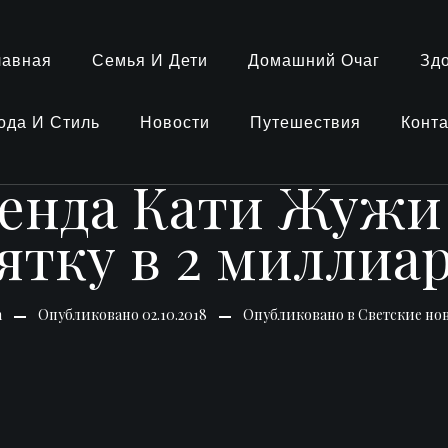
лавная
Семья И Дети
Домашний Очаг
Зд
ода И Стиль
Новости
Путешествия
Конт
енда Кати Жужи 
ятку в 2 миллиа
n
Опубликовано
02.10.2018
Опубликовано в
Светские но